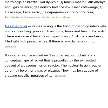
metrologija apibrėžtis Svarstyklės dujų tankiui matuoti. atitikmenys:
angl. gas balance; gas density balance vok. Gasdichtewaage, f;
Gaswaage, f rus. весы для определения плотности газа;… …
Penkiakalbis aiškinamasis metrologijos terminų žodynas
Gas blending
— or gas mixing is the filling of diving cylinders with
non air breathing gases such as nitrox, trimix and heliox. Hazards
There are several hazards with gas mixing: * cylinders are being
filled with high pressure gas. If there is any damage or… …
Wikipedia
Gas core reactor rocket
— Gas core reactor rockets are a
conceptual type of rocket that is propelled by the exhausted
coolant of a gaseous fission reactor. The nuclear fission reactor
core may be either a gas or plasma. They may be capable of
creating specific impulses of …
Wikipedia