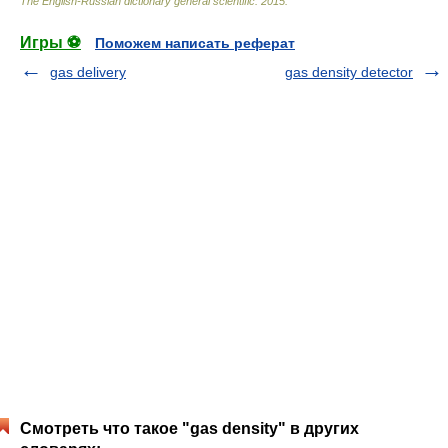
The English-Russian dictionary general scientific
.
2015
.
Игры ⚽
Поможем написать реферат
gas delivery
gas density detector
Смотреть что такое "gas density" в других