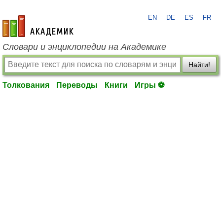
EN
DE
ES
FR
academic.ru
Словари и энциклопедии на Академике
Найти!
Толкования
Переводы
Книги
Игры ⚽