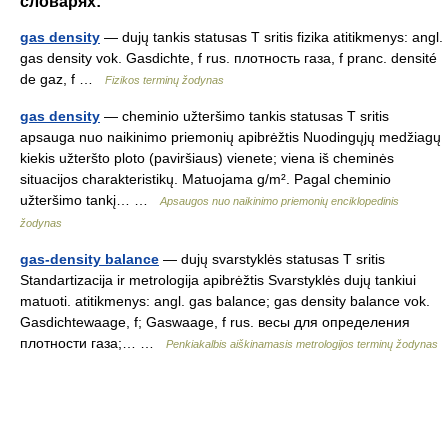
словарях:
gas density
— dujų tankis statusas T sritis fizika atitikmenys: angl.
gas density vok. Gasdichte, f rus. плотность газа, f pranc. densité
de gaz, f …
Fizikos terminų žodynas
gas density
— cheminio užteršimo tankis statusas T sritis
apsauga nuo naikinimo priemonių apibrėžtis Nuodingųjų medžiagų
kiekis užteršto ploto (paviršiaus) vienete; viena iš cheminės
situacijos charakteristikų. Matuojama g/m². Pagal cheminio
užteršimo tankį… …
Apsaugos nuo naikinimo priemonių enciklopedinis
žodynas
gas-density balance
— dujų svarstyklės statusas T sritis
Standartizacija ir metrologija apibrėžtis Svarstyklės dujų tankiui
matuoti. atitikmenys: angl. gas balance; gas density balance vok.
Gasdichtewaage, f; Gaswaage, f rus. весы для определения
плотности газа;… …
Penkiakalbis aiškinamasis metrologijos terminų žodynas