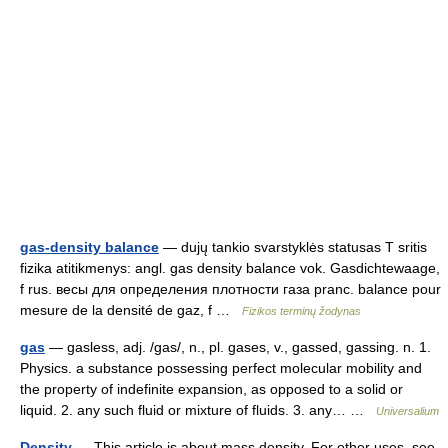
gas-density balance
— dujų tankio svarstyklės statusas T sritis
fizika atitikmenys: angl. gas density balance vok. Gasdichtewaage,
f rus. весы для определения плотности газа pranc. balance pour
mesure de la densité de gaz, f …
Fizikos terminų žodynas
gas
— gasless, adj. /gas/, n., pl. gases, v., gassed, gassing. n. 1.
Physics. a substance possessing perfect molecular mobility and
the property of indefinite expansion, as opposed to a solid or
liquid. 2. any such fluid or mixture of fluids. 3. any… …
Universalium
Density
— This article is about mass density. For other uses, see